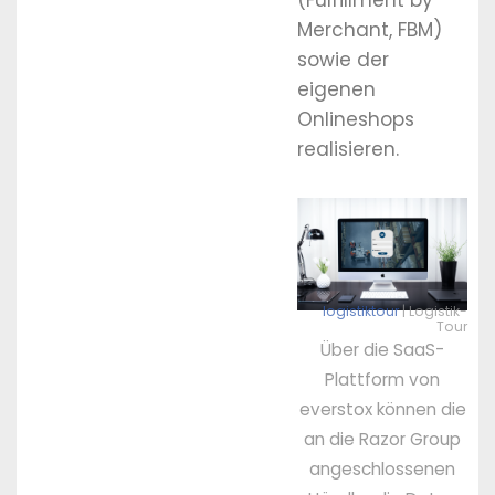
(Fulfillment by
Merchant, FBM)
sowie der
eigenen
Onlineshops
realisieren.
logistiktour
| Logistik-
Tour
Über die SaaS-
Plattform von
everstox können die
an die Razor Group
angeschlossenen