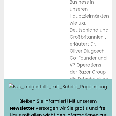
Business in
unseren
Hauptzielmärkten
wie u.a.
Deutschland und
Großbritannien“,
erläutert Dr.
Oliver Dlugosch,
Co-Founder und
VP Operations
der Razor Group
die Entscheidung
für everstox.
Bleiben Sie informiert! Mit unserem
Newsletter
versorgen wir Sie gratis und frei
Haus mit allen wichtigen Informationen zur