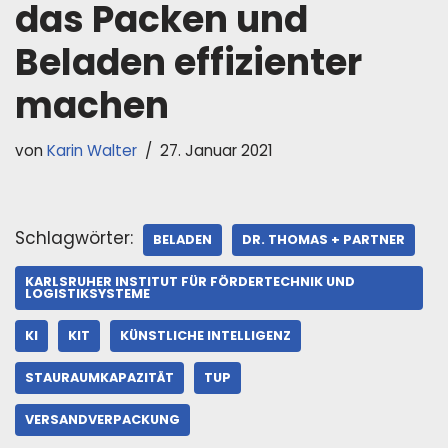
das Packen und
Beladen effizienter
machen
von
Karin Walter
27. Januar 2021
Schlagwörter:
BELADEN
DR. THOMAS + PARTNER
KARLSRUHER INSTITUT FÜR FÖRDERTECHNIK UND
LOGISTIKSYSTEME
KI
KIT
KÜNSTLICHE INTELLIGENZ
STAURAUMKAPAZITÄT
TUP
VERSANDVERPACKUNG