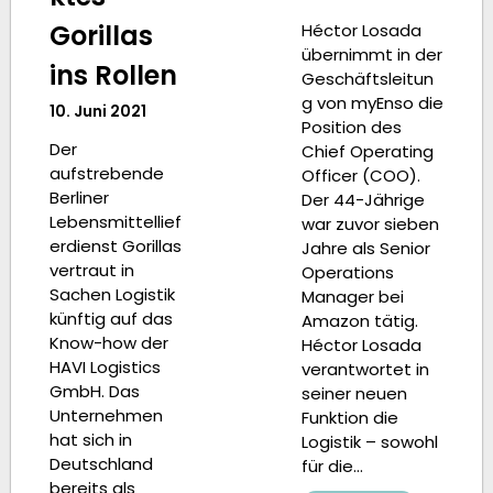
Gorillas
Héctor Losada
übernimmt in der
ins Rollen
Geschäftsleitun
g von myEnso die
10. Juni 2021
Position des
Der
Chief Operating
aufstrebende
Officer (COO).
Berliner
Der 44-Jährige
Lebensmittellief
war zuvor sieben
erdienst Gorillas
Jahre als Senior
vertraut in
Operations
Sachen Logistik
Manager bei
künftig auf das
Amazon tätig.
Know-how der
Héctor Losada
HAVI Logistics
verantwortet in
GmbH. Das
seiner neuen
Unternehmen
Funktion die
hat sich in
Logistik – sowohl
Deutschland
für die…
bereits als