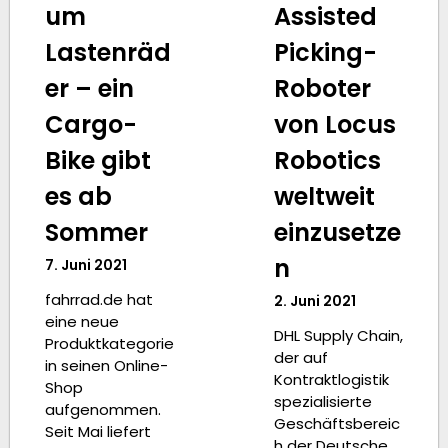
um
Assisted
Lastenräd
Picking-
er – ein
Roboter
Cargo-
von Locus
Bike gibt
Robotics
es ab
weltweit
Sommer
einzusetze
n
7. Juni 2021
fahrrad.de hat
2. Juni 2021
eine neue
DHL Supply Chain,
Produktkategorie
der auf
in seinen Online-
Kontraktlogistik
Shop
spezialisierte
aufgenommen.
Geschäftsbereic
Seit Mai liefert
h der Deutsche